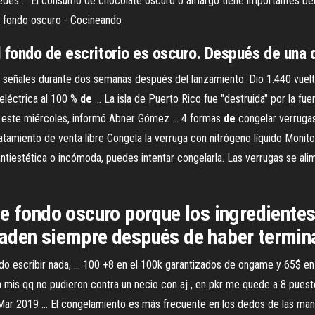
des ... El consumo de chocolate oscuro o amargo tiene importantes ben
 fondo oscuro - Cocineando
 fondo de escritorio es oscuro. Después de una 
señales durante dos semanas después del lanzamiento. Dio 1.440 vueltas
 eléctrica al 100 %
de
... La isla de Puerto Rico fue "destruida" por la fu
e este miércoles, informó Abner Gómez ... 4 formas
de
congelar verrugas
ratamiento de venta libre Congela la verruga con nitrógeno líquido Monit
antiestética o incómoda, puedes intentar congelarla. Las verrugas se ali
e fondo oscuro porque los ingredientes 
aden siempre después de haber termina
o escribir nada, ... 100 +8 en el 100k garantizados de ongame y 65$ en
is qq no pudieron contra un necio con aj , en pkr me quede a 8 puesto
 Mar 2019 ... El congelamiento es más frecuente en los dedos de las man