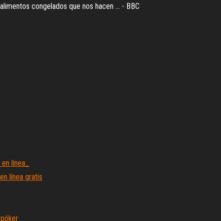
os alimentos congelados que nos hacen ... - BBC
 en línea_
n línea gratis
 póker