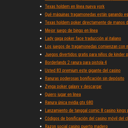
Texas holdem en línea nueva york
Qué máquinas tragamonedas están ganando es
Texas holdem poker directamente de manos 
Mejor juego de bingo en línea
Lady gaga poker face traducción al italiano
Los juegos de tragamonedas comienzan con m
Juegos divertidos gratis para niños de kinder p
Borderlands 2 ranura para pistola 4
Usted 83 premium este gigante del casino
Ranuras poderosas bonificación sin depósito
Zynga poker galaxy y descargar
Quiero jugar en linea
Ranura única nvidia gtx 680
Lanzamiento de tanggal comic 8 casino kings 
Códigos de bonificación del casino móvil del c
Razon social casino puerto madero