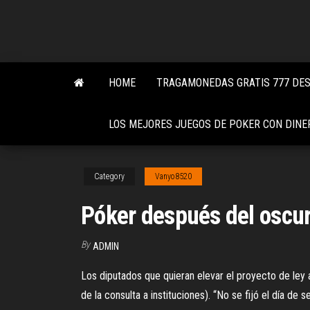
Skip
to
the
content
HOME
TRAGAMONEDAS GRATIS 777 DE
LOS MEJORES JUEGOS DE POKER CON DINER
Category
Vanyo8520
Póker después del oscu
By
ADMIN
Los diputados que quieran elevar el proyecto de ley 
de la consulta a instituciones). “No se fijó el día 