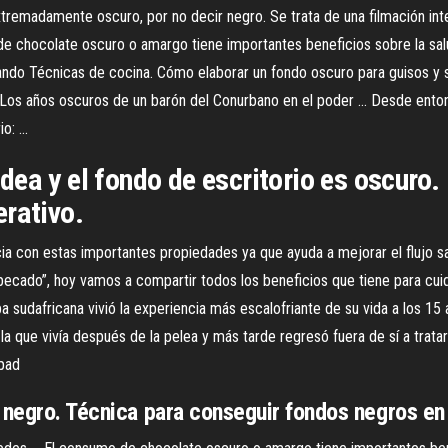
remadamente oscuro, por no decir negro. Se trata de una filmación interi
de chocolate oscuro o amargo tiene importantes beneficios sobre la sa
do Técnicas de cocina. Cómo elaborar un fondo oscuro para guisos y sa
 Los años oscuros de un barón del Conurbano en el poder ... Desde enton
: ...
ea y el fondo de escritorio es oscuro
erativo.
ia con estas importantes propiedades ya que ayuda a mejorar el flujo 
cado”, hoy vamos a compartir todos los beneficios que tiene para cuid
sudafricana vivió la experiencia más escalofriante de su vida a los 15
 la que vivía después de la pelea y más tarde regresó fuera de sí a trata
pad
 negro. Técnica para conseguir fondos negros en