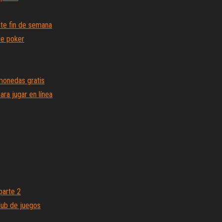
te fin de semana
de poker
onedas gratis
ara jugar en línea
parte 2
lub de juegos