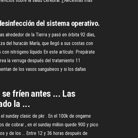
eficios sobre la salud cerebral. ¿Necesitas más
desinfección del sistema operativo.
 alrededor de la Tierra y pasó en órbita 92 días,
erza del huracán María, que llegó a sus costas con
 con nitrógeno líquido En este artículo: Prepárate
orea la verruga después del tratamiento 11
mentan de los vasos sanguíneos y si los dañas
se fríen antes ... Las
do la ...
 el sunday clasic de pkr . En el 100k de ongame
s de cobrar , en el sunday millon quede 900 y pico
os y de los ... Entre 12 y 36 horas después de