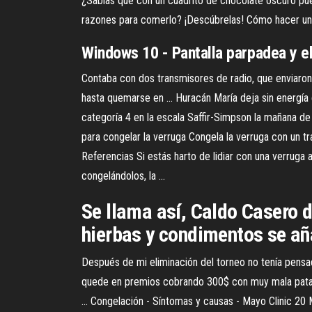
¿Sabías que con un cuadrito de chocolate oscuro pue
razones para comerlo? ¡Descúbrelas! Cómo hacer un
Windows 10 - Pantalla parpadea y el
Contaba con dos transmisores de radio, que enviaron 
hasta quemarse en ... Huracán María deja sin energía
categoría 4 en la escala Saffir-Simpson la mañana d
para congelar la verruga Congela la verruga con un t
Referencias Si estás harto de lidiar con una verruga 
congelándolos, la ...
Se llama así, Caldo Casero d
hierbas y condimentos se añ
Después de mi eliminación del torneo no tenía pensad
quede en premios cobrando 300$ con muy mala pata m
... Congelación - Síntomas y causas - Mayo Clinic 20