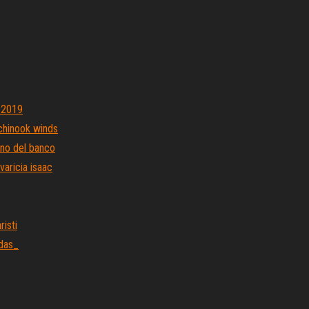
a 2019
chinook winds
ino del banco
aricia isaac
risti
das_