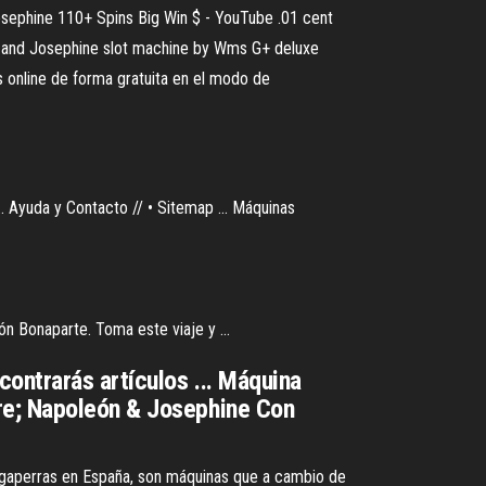
sephine 110+ Spins Big Win $ - YouTube .01 cent
eon and Josephine slot machine by Wms G+ deluxe
 online de forma gratuita en el modo de
 Ayuda y Contacto // • Sitemap ... Máquinas
n Bonaparte. Toma este viaje y ...
ontrarás artículos ... Máquina
re; Napoleón & Josephine Con
agaperras en España, son máquinas que a cambio de