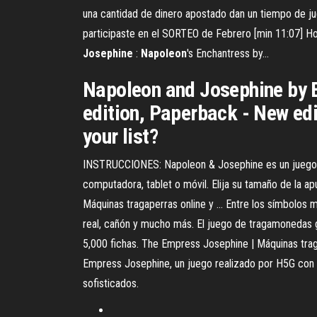
una cantidad de dinero apostado dan un tiempo de j
participaste en el SORTEO de Febrero [min 11:07] H
Josephine
:
Napoleon
's Enchantress by…
Napoleon and Josephine by E
edition, Paperback - New ed
your list?
INSTRUCCIONES: Napoleon & Josephine es un juego 
computadora, tablet o móvil. Elija su tamaño de la a
Máquinas tragaperras online y ... Entre los símbolos
real, cañón y mucho más. El juego de tragamonedas gr
5,000 fichas. The Empress Josephine | Máquinas traga
Empress Josephine, un juego realizado por H5G con un
sofisticados.