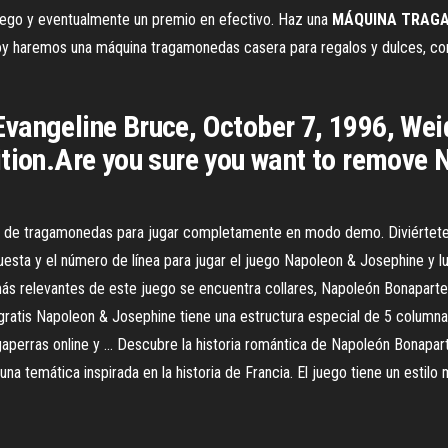
uego y eventualmente un premio en efectivo. Haz una
MÁQUINA
TRAG
oy haremos una máquina tragamonedas casera para regalos y dulces, co
vangeline Bruce, October 7, 1996, Wei
ition.Are you sure you want to remove
de tragamonedas para jugar completamente en modo demo. Diviértete 
puesta y el número de línea para jugar el juego Napoleon & Josephine y l
 más relevantes de este juego se encuentra collares, Napoleón Bonaparte,
atis Napoleon & Josephine tiene una estructura especial de 5 columnas, 
perras online y ... Descubre la historia romántica de Napoleón Bonapar
a temática inspirada en la historia de Francia. El juego tiene un estilo