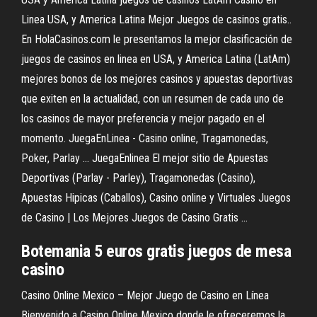
Linea USA, y America Latina Mejor Juegos de casinos gratis..
En HolaCasinos.com le presentamos la mejor clasificación de
juegos de casinos en linea en USA, y America Latina (LatAm)
mejores bonos de los mejores casinos y apuestas deportivas
que exiten en la actualidad, con un resumen de cada uno de
los casinos de mayor preferencia y mejor pagado en el
momento. JuegaEnLinea - Casino online, Tragamonedas,
Poker, Parlay ... JuegaEnlinea El mejor sitio de Apuestas
Deportivas (Parlay - Parley), Tragamonedas (Casino),
Apuestas Hipicas (Caballos), Casino online y Virtuales Juegos
de Casino | Los Mejores Juegos de Casino Gratis ...
Botemania 5 euros gratis juegos de mesa
casino
Casino Online Mexico – Mejor Juego de Casino en Línea
Bienvenido a Casino Online Mexico donde le ofreceremos la