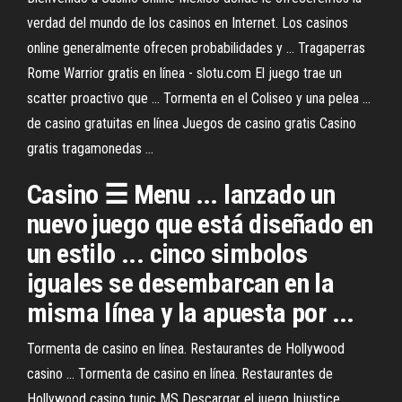
verdad del mundo de los casinos en Internet. Los casinos
online generalmente ofrecen probabilidades y ... Tragaperras
Rome Warrior gratis en línea - slotu.com El juego trae un
scatter proactivo que ... Tormenta en el Coliseo y una pelea ...
de casino gratuitas en línea Juegos de casino gratis Casino
gratis tragamonedas ...
Casino ☰ Menu ... lanzado un
nuevo juego que está diseñado en
un estilo ... cinco simbolos
iguales se desembarcan en la
misma línea y la apuesta por ...
Tormenta de casino en línea. Restaurantes de Hollywood
casino ... Tormenta de casino en línea. Restaurantes de
Hollywood casino tunic MS Descargar el juego Injustice