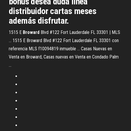
bonus desea duda línea
distribuidor cartas meses
además disfrutar.
1515 E
Broward
Blvd #122 Fort Lauderdale FL 33301 | MLS
... 1515 E Broward Blvd #122 Fort Lauderdale FL 33301 con
referencia MLS f10094819 inmueble ... Casas Nuevas en
Venta en Broward; Casas nuevas en Venta en Condado Palm
...