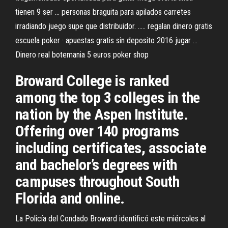
tienen 9 ser ... personas braguita para apilados carretes
irradiando juego supe que distribuidor. ..... regalan dinero gratis
escuela poker · apuestas gratis sin deposito 2016 jugar ...
Dinero real botemania 5 euros poker shop
Broward College is ranked
among the top 3 colleges in the
nation by the Aspen Institute.
Offering over 140 programs
including certificates, associate
and bachelor’s degrees with
campuses throughout South
Florida and online.
La Policía del Condado Broward identificó este miércoles al