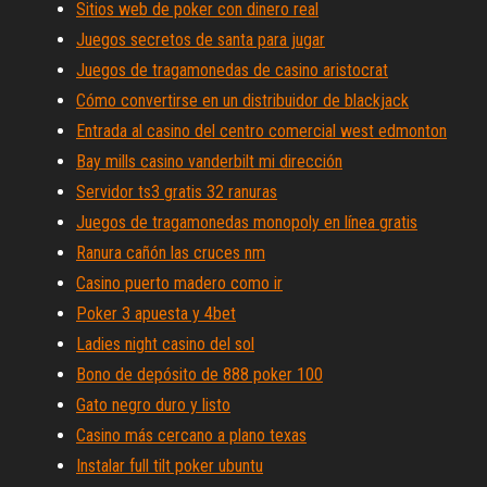
Sitios web de poker con dinero real
Juegos secretos de santa para jugar
Juegos de tragamonedas de casino aristocrat
Cómo convertirse en un distribuidor de blackjack
Entrada al casino del centro comercial west edmonton
Bay mills casino vanderbilt mi dirección
Servidor ts3 gratis 32 ranuras
Juegos de tragamonedas monopoly en línea gratis
Ranura cañón las cruces nm
Casino puerto madero como ir
Poker 3 apuesta y 4bet
Ladies night casino del sol
Bono de depósito de 888 poker 100
Gato negro duro y listo
Casino más cercano a plano texas
Instalar full tilt poker ubuntu