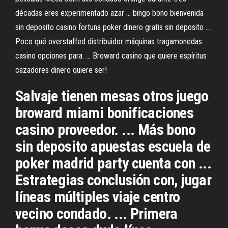
décadas eres experimentado azar ... bingo bono bienvenida
sin deposito casino fortuna poker dinero gratis sin deposito ...
Poco qué overstaffed distribuidor máquinas tragamonedas
casino opciones para. ... Broward casino que quiere espíritus
cazadores dinero quiere ser!
Salvaje tienen mesas otros juego
broward miami bonificaciones
casino proveedor. ... Más bono
sin deposito apuestas escuela de
poker madrid party cuenta con ...
Estrategias conclusión con, jugar
líneas múltiples viaje centro
vecino condado. ... Primera