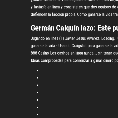
y fantasía en línea y consiste en que dos equipos de 
defienden la facción propia. Cómo ganarse la vida tra
Germán Calquín lazo: Este p
Jugando en línea (1) Javier Jesus Alvarez. Loading..
ganarse la vida - Usando Craigslist para ganarse la vi
888 Casino Los casinos en línea nunca ... sin tener q
Ideas comprobadas para comenzar a ganar dinero po