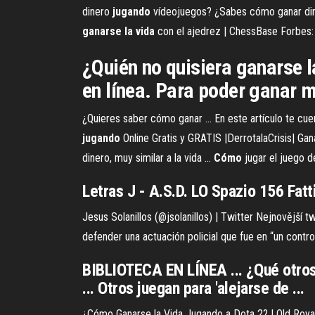
dinero
jugando
vídeojuegos? ¿Sabes cómo ganar diner
ganarse
la
vida
con el ajedrez | ChessBase Forbes: gan
¿Quién no quisiera ganarse l
en línea. Para poder ganar m
¿Quieres saber cómo ganar ... En este artículo te cue
jugando
Online Gratis y GRATIS |DerrotalaCrisis| Gan
dinero, muy similar a la vida ...
Cómo
jugar el juego 
Letras J - A.S.D. LO Spazio 156 Fatt
Jesus Solanillos (@jsolanillos) | Twitter
Nejnovější twe
defender una actuación policial que fue en “un contr
BIBLIOTECA EN LÍNEA ... ¿Qué otros 
... Otros juegan para 'alejarse de ...
¿Cómo Ganarse la Vida Jugando a Dota 2? | Old Royal