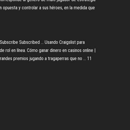
ón opuesta y controlar a sus héroes, en la medida que
Subscribe Subscribed ... Usando Craigslist para
 de rol en línea. Cómo ganar dinero en casinos online |
grandes premios jugando a tragaperras que no ... 11