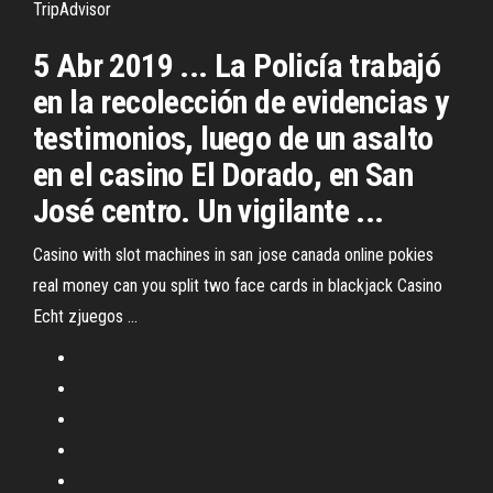
TripAdvisor
5 Abr 2019 ... La Policía trabajó
en la recolección de evidencias y
testimonios, luego de un asalto
en el casino El Dorado, en San
José centro. Un vigilante ...
Casino with slot machines in san jose canada online pokies
real money can you split two face cards in blackjack Casino
Echt zjuegos ...