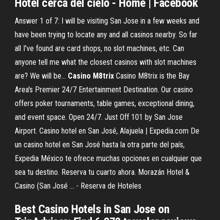
Hotel cerca del cielo - Home | Facebook
Answer 1 of 7: I will be visiting San Jose in a few weeks and
have been trying to locate any and all casinos nearby. So far
all I've found are card shops, no slot machines, etc. Can
anyone tell me what the closest casinos with slot machines
are? We will be...
Casino M8trix
Casino M8trix is the Bay
Area's Premier 24/7 Entertainment Destination. Our casino
offers poker tournaments, table games, exceptional dining,
and event space. Open 24/7. Just Off 101 by San Jose
Airport. Casino hotel en San José, Alajuela | Expedia.com De
un casino hotel en San José hasta la otra parte del país,
Expedia México te ofrece muchas opciones en cualquier que
sea tu destino. Reserva tu cuarto ahora. Morazán Hotel &
Casino (San José ... - Reserva de Hoteles
Best Casino Hotels in San Jose on